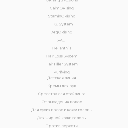
ORising 3 Actions
CalmORising
StaminORising
H.G. System
ArgORising
5-ALF
Helianthi's
Hair Loss System
Hair Filler System
Purifying
Детская линия
Кремы для рук
Средства для стайлинга
От выпадения волос
Для сухих волос и кожи головы
Для жирной кожи головы
Против перхоти