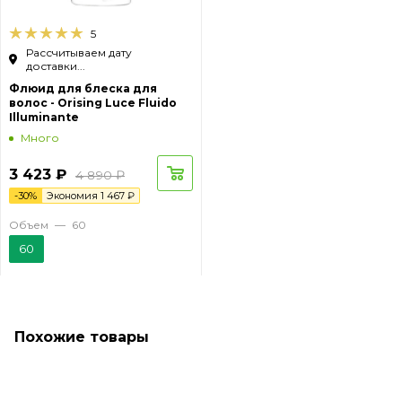
5
Рассчитываем дату
доставки...
Флюид для блеска для
волос - Orising Luce Fluido
Illuminante
Много
3 423
₽
4 890
₽
-
30
%
Экономия
1 467
₽
Объем
—
60
60
Похожие товары