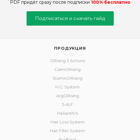
PDF придёт сразу после подписки
100% бесплатно
Подписаться и скачать гайд
ПРОДУКЦИЯ
ORising 3 Actions
CalmORising
StaminORising
H.G. System
ArgORising
5-ALF
Helianthi's
Hair Loss System
Hair Filler System
Purifying