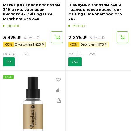
Маска для волос с золотом
Шампунь с золотом 24К и
24К и гиалуроновой
гиалуроновой кислотой -
кислотой - ORising Luce
Orising Luce Shampoo Oro
Maschera Oro 24K
24k
Много
Много
3 325
₽
2 275
₽
4 750
₽
3 250
₽
-
30
%
Экономия
1 425
₽
-
30
%
Экономия
975
₽
Объем
—
125
Объем
—
250
125
250
SALE