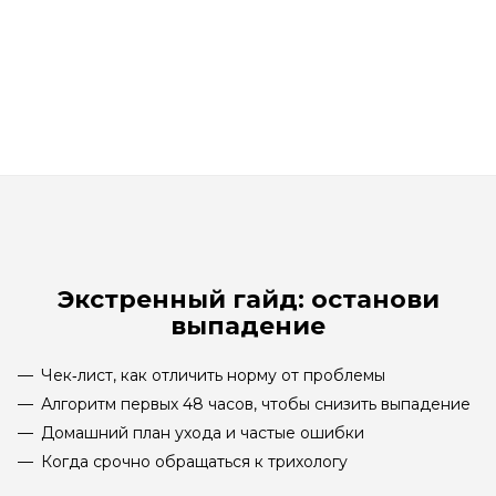
Фитоэссенциальный протеиновый мусс, нормальная
фиксация - Orising Proteica Mousse
Мало
1 950
₽
Экстренный гайд: останови
выпадение
Чек‑лист, как отличить норму от проблемы
Алгоритм первых 48 часов, чтобы снизить выпадение
Домашний план ухода и частые ошибки
Когда срочно обращаться к трихологу