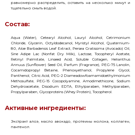
равномерно распределить, оставить на несколько минут и
тщательно смыть водой.
Состав:
Aqua (Water), Cetearyl Alcohol, Lauryl Alcohol, Cetrimonium
Chloride, Glycerin, Octyldodecanol, Myristyl Alcohol, Quaternium-
80, Aloe Barbadensis Leaf Extract, Persea Gratissima (Avocado) Oil,
Sine Adipe Lac (Nonfat Dry Milk), Lactose, Tocopheryl Acetate,
Retinyl Palmitate, Linseed Acid, Soluble Collagen, Helianthus
Annuus (Sunflower) Seed Oil, Parfum (Fragrance), PEG-75 Lanolin,
Cocamidopropyl Betaine, Phenoxyethanol, Propylene Glycol,
Panthenol, Citric Acid, PEG-2 Diameadowfoamamidoethylmonium
Methosulfate, PEG-15 Cocopolyamine, Amodimethicone, Sodium
Dehydroacetate, Disodium EDTA, Ethylparaben, Methylparaben,
Propylparaben, Glycoproteins (Whey Protein), Tocopherol.
Активные ингредиенты:
Экстракт алоэ, масло авокадо, протеины молока, коллаген,
пантенол.