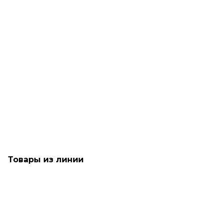
Рассчитываем дату доставки...
Лосьон для волос «Энергетический состав Д» Orising
Energetic Composition D
Много
5 750
₽
Товары из линии