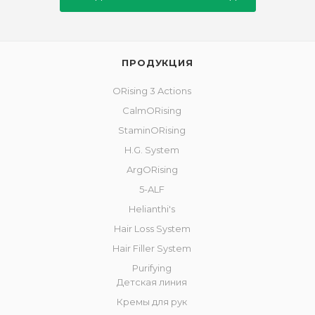
ПРОДУКЦИЯ
ORising 3 Actions
CalmORising
StaminORising
H.G. System
ArgORising
5-ALF
Helianthi's
Hair Loss System
Hair Filler System
Purifying
Детская линия
Кремы для рук