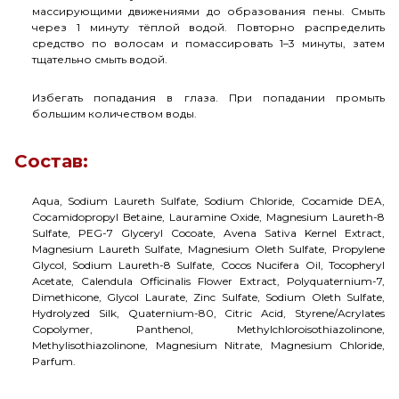
массирующими движениями до образования пены. Смыть
через 1 минуту тёплой водой. Повторно распределить
средство по волосам и помассировать 1–3 минуты, затем
тщательно смыть водой.
Избегать попадания в глаза. При попадании промыть
большим количеством воды.
Состав:
Aqua, Sodium Laureth Sulfate, Sodium Chloride, Cocamide DEA,
Cocamidopropyl Betaine, Lauramine Oxide, Magnesium Laureth-8
Sulfate, PEG-7 Glyceryl Cocoate, Avena Sativa Kernel Extract,
Magnesium Laureth Sulfate, Magnesium Oleth Sulfate, Propylene
Glycol, Sodium Laureth-8 Sulfate, Cocos Nucifera Oil, Tocopheryl
Acetate, Calendula Officinalis Flower Extract, Polyquaternium-7,
Dimethicone, Glycol Laurate, Zinc Sulfate, Sodium Oleth Sulfate,
Hydrolyzed Silk, Quaternium-80, Citric Acid, Styrene/Acrylates
Copolymer, Panthenol, Methylchloroisothiazolinone,
Methylisothiazolinone, Magnesium Nitrate, Magnesium Chloride,
Parfum.