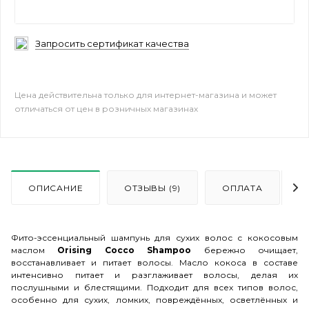
Запросить сертификат качества
Цена действительна только для интернет-магазина и может
отличаться от цен в розничных магазинах
ОПИСАНИЕ
ОТЗЫВЫ (9)
ОПЛАТА
Фито-эссенциальный шампунь для сухих волос с кокосовым
маслом
Orising Cocco Shampoo
бережно очищает,
восстанавливает и питает волосы. Масло кокоса в составе
интенсивно питает и разглаживает волосы, делая их
послушными и блестящими. Подходит для всех типов волос,
особенно для сухих, ломких, повреждённых, осветлённых и