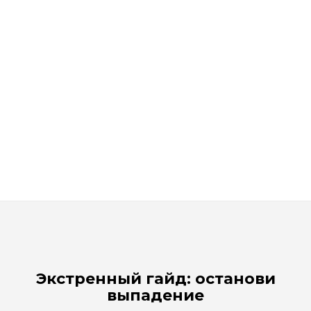
Рассчитываем дату доставки...
Фито-эссенциальная маска для сухих волос с кокосовым
маслом Orising Maschera Energetica Al Cocco
Достаточно
695
₽
1 390
₽
Экономия
695
₽
Экстренный гайд: останови
выпадение